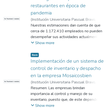
restaurantes en época de
pandemia
(
Institución Universitaria Pascual Bravo
,
No Thumbnail Available
2021
Nuestras estimaciones dan cuenta de que
)
Rivera García, Daniela
;
Echavarría
Cuervo, Jacobo Hernán
cerca de 1.172.410 empleados no pueden
;
Álvarez Gallo,
Sandra Milena
desempeñar sus actividades actualmente,
lo que equivale al 40% del total de
Show more
empleados del departamento. Los
impactos más profundos se concentran en
Item
los sectores de manufactura, construcción,
Implementación de un sistema de
comercio y hoteles y restaurantes (Alviar,
control de inventario y despacho
Botero, Espinosa, & García, 2020, pág. 3)
en la empresa Mosaicosbien
Esta afirmación de Alviar et al justifica el
(
Institución Universitaria Pascual Bravo
,
No Thumbnail Available
por qué es necesario realizar esta
2020
Resumen: Las empresas brindan
)
Céspedes Várela, Cristian Eliecer
;
investigación, pues el proyecto se realiza
Álvarez Gallo, Sandra Milena
importancia al control y manejo de su
para que se puedan identificar alternativas
inventario, puesto que, de este depende el
que minimicen el impacto económico de la
tiempo que tarda en generarse una rotación
Show more
pandemia en el empleo. Complementando