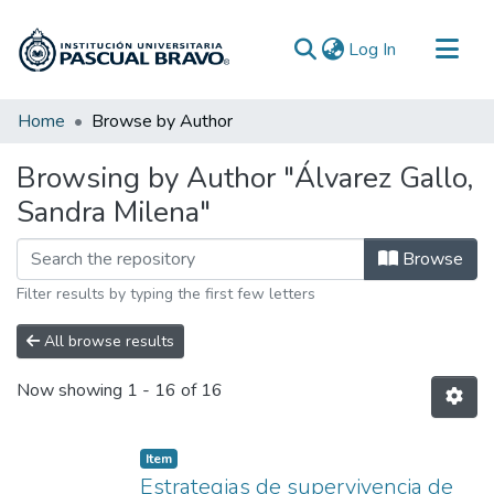
(current)
Log In
Communities & Collections
Home
Browse by Author
All of DSpace
Browsing by Author "Álvarez Gallo,
Sandra Milena"
Browse
Filter results by typing the first few letters
All browse results
Now showing
1 - 16 of 16
Item
Estrategias de supervivencia de