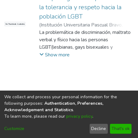
la tolerancia y respeto hacia la
población LGBT
(
Institución Universitaria Pascual Bravo
,
No Thumbnail Available
2010
La problemática de discriminación, maltrato
)
Atencia Alvis, Manuel
;
Arbeláez
Mejía, Carlos Herney
verbal y físico hacia las personas
LGBT(lesbianas, gays bisexuales y
transexuales) en los establecimientos
Show more
educativos ha existido siempre desde la
liberación sexual con la que se manifestaron
de forma espontánea las tendencias
sexuales en los últimos 50 años del siglo
pasado; donde la comunidad LGBT fue
We collect and process your personal information for the
ganando espacio en la sociedad. Surgiendo
following purposes:
Authentication, Preferences,
así una cultura arcoíris de diversidad sexual,
Acknowledgement and Statistics
.
que para muchos aún es inaceptable. Pero
To learn more, please read our
privacy policy
.
DSpace software
copyright © 2002-2026
LYRASIS
aceptable o no, por encima de religiones o
Cookie
Privacy
End User
Send
ideologías es una realidad que existe y con
Customize
Decline
That's ok
settings
policy
Agreement
Feedback
la que se debe convivir todos los días, no se