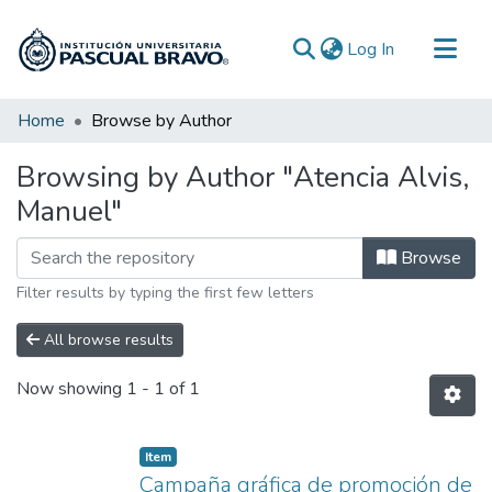
(current)
Log In
Communities & Collections
Home
Browse by Author
All of DSpace
Browsing by Author "Atencia Alvis,
Manuel"
Browse
Filter results by typing the first few letters
All browse results
Now showing
1 - 1 of 1
Item
Campaña gráfica de promoción de