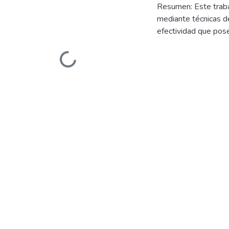
Resumen: Este traba
mediante técnicas d
efectividad que pos
de este objeto, est
éstos son implement
Loading...
robótica en la cual 
pista, aunque debido
de realizar esta tar
pérdida de control 
objetos por medio d
en la librería Open
Primero se analizaro
propias y distintiva
XYZ el cual resalta l
objeto que por natur
aumenta la efectivi