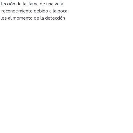
ección de la llama de una vela
 reconocimiento debido a la poca
ales al momento de la detección
 diferentes ambientes en donde
 base en una competencia de
rie de velas dispersas sobre una
a una baja efectividad al momento
lama y esto es causante de la
mentar el reconocimiento de
ciones y herramientas disponibles
nte colores, formas y contornos.
 cuales mostraban características
mponente Z del espacio de color
cción de la llama ya que es un
 evitan falsas detecciones y se
nosos en el ambiente.