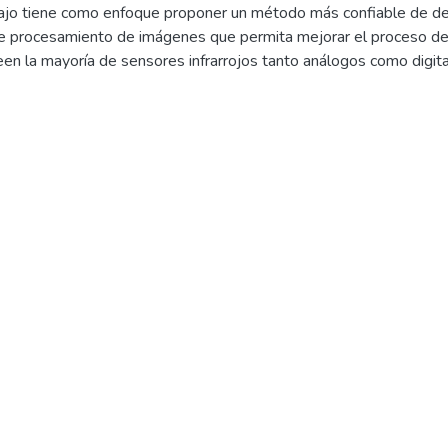
jo tiene como enfoque proponer un método más confiable de det
e procesamiento de imágenes que permita mejorar el proceso de
een la mayoría de sensores infrarrojos tanto análogos como digit
o se da con base en las perturbaciones externas que poseen los
ados. Para este caso en particular surge esta problemática con
el objetivo final del robot es detectar y apagar la llama de una se
 a la sensórica actualmente utilizada la mayoría de veces muestr
ea, ya que se presentan perturbaciones externas diferentes a la l
del mismo robot. Para solucionar este problema se decidió imple
e algoritmos de procesamiento de imágenes haciendo uso de fun
CV, de esta manera se usaron métodos clásicos de detección media
n los diferentes espacios y conversiones de color disponibles los
s del objeto analizado, siguiente a esto se decidió emplear el co
os niveles altos de intensidad, así facilita la diferenciación y dete
aleza presenta una alta escala de luminosidad, de esta manera se
dad de detección así estén presentes más objetos y reflejos lumi