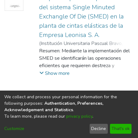
del sistema Single Minuted
Exchangle Of Die (SMED) en la
planta de cintas elásticas de la
Empresa Leonisa S. A.
(
Institución Universitaria Pascual Bravo
,
2011
Resumen: Mediante la implementación del
)
Gil Espinal, William Augusto
;
Toro
Rojas, Frank Libardo
SMED se identificarán las operaciones
eficientes que requieren destreza y
conocimiento ya que los tiempos largos por
Show more
cambio de
referencia ocasionan pérdidas por la poca
flexibilidad de los procesos de la Planta,
We collect and process your personal information for the
SMED es fundamental para la
following purposes:
Authentication, Preferences,
competitividad de las empresas, porque
Acknowledgement and Statistics
.
To learn more, please read our
privacy policy
.
tras la reducción del tiempo se lograrían
DSpace software
copyright © 2002-2026
LYRASIS
disminuir los costos.
Cookie
Privacy
End User
Send
Customize
Decline
That's ok
Para el Tecnológico Pascual Bravo
settings
policy
Agreement
Feedback