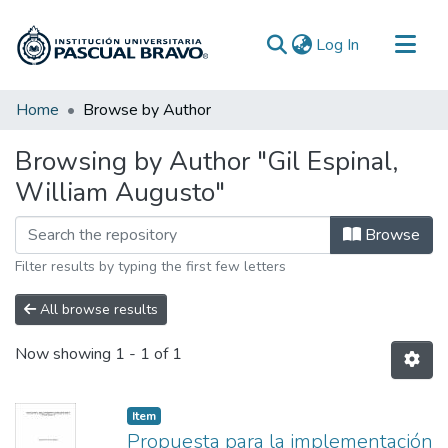
(current)
Log In
Communities & Collections
Home
Browse by Author
All of DSpace
Browsing by Author "Gil Espinal,
William Augusto"
Browse
Filter results by typing the first few letters
All browse results
Now showing
1 - 1 of 1
Item
Propuesta para la implementación