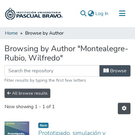
(current)
Log In
Communities & Collections
Home
Browse by Author
All of DSpace
Browsing by Author "Montealegre-
Rubio, Wilfredo"
Browse
Filter results by typing the first few letters
All browse results
Now showing
1 - 1 of 1
Item
Prototipado, simulación y