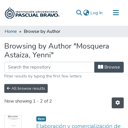
(current)
Log In
Communities & Collections
Home
Browse by Author
All of DSpace
Browsing by Author "Mosquera
Astaiza, Yenni"
Browse
Filter results by typing the first few letters
All browse results
Now showing
1 - 2 of 2
Item
Elaboración y comercialización de