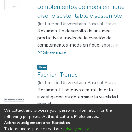
complementos de moda en fique
diseño sustentable y sostenible
(
Institución Universitaria Pascual Bravo
,
2018
Resumen: En desarrollo de una idea
)
Mosquera Astaiza, Yenni
;
Bonnet
Arango, Ana Patricia
productiva a través de la creación de
complementos-moda en fique, aportando
diseño sustentable y sostenible, se realizó
Show more
un trabajo de estudio con estudiantes y
padres de familia del Colegio Nuestra
Item
Señora del Perpetuo Socorro, en el
Fashion Trends
municipio de Silvia Cauca - Colombia. En
(
Institución Universitaria Pascual Bravo
,
este se busco resaltar el potencial de un
2021
Resumen: El objetivo central de esta
)
Mosquera Astaiza, Yenni
;
Franco
elemento cultural y sus beneficios al
Suaza, Josué
investigación es determinar la viabilidad
;
Mejía Vélez, Lina María
No Thumbnail Available
desarrollo económico de las familias, la
para el
percepción de los involucrados y aportar
We collect and process your personal information for the
montaje de la empresa FASHION TRENDS,
Show more
finalmente a la formación de una línea de
following purposes:
Authentication, Preferences,
cuyo objeto social reside en la prestación
negocio amigable con el medio ambiente.
Acknowledgement and Statistics
.
de servicios de diagnóstico, asesoría y
To learn more, please read our
privacy policy
.