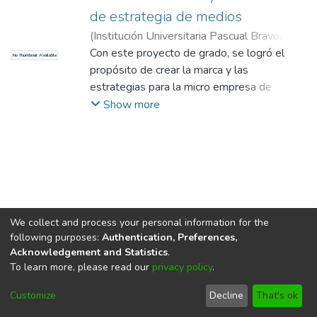
de estrategia de medios
(
Institución Universitaria Pascual Bravo
,
2013
Con este proyecto de grado, se logró el
)
Penagos Bedoya, Dany Esteban
;
No Thumbnail Available
Herrera Palomo, Cristian
propósito de crear la marca y las
estrategias para la micro empresa de
fingerboard Dedos , ayudando a concretar
Show more
su reconocimiento e identidad, tanto a nivel
nacional como internacional en su
proyección, creando un portafolio de
servicios el cual se usó como estrategia de
medios y a través del cual se pretende
lograr un posicionamiento tanto en la
industria y en el mercado, con el fin de llegar
We collect and process your personal information for the
following purposes:
Authentication, Preferences,
a ser una empresa económicamente
Acknowledgement and Statistics
.
sostenible.
To learn more, please read our
privacy policy
.
En este trabajo se resolvió las necesidades
DSpace software
copyright © 2002-2026
LYRASIS
de la empresa Dedos , utilizando el
Cookie
Privacy
End User
Send
Customize
Decline
That's ok
settings
policy
Agreement
Feedback
Proyecto como método Factible, con una