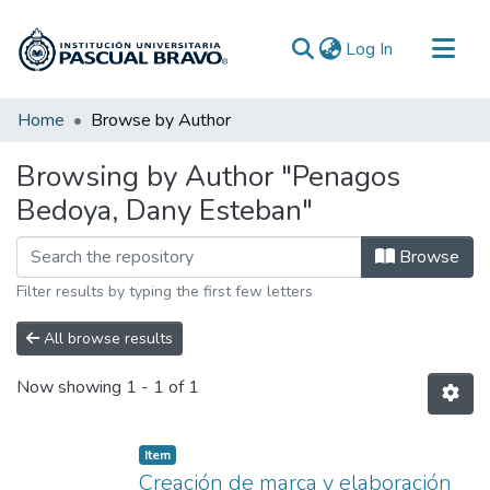
(current)
Log In
Communities & Collections
Home
Browse by Author
All of DSpace
Browsing by Author "Penagos
Bedoya, Dany Esteban"
Browse
Filter results by typing the first few letters
All browse results
Now showing
1 - 1 of 1
Item
Creación de marca y elaboración