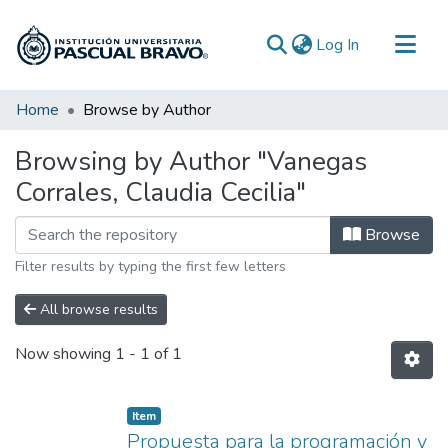
(current)
Log In
Communities & Collections
Home
Browse by Author
All of DSpace
Browsing by Author "Vanegas
Corrales, Claudia Cecilia"
Browse
Filter results by typing the first few letters
All browse results
Now showing
1 - 1 of 1
Item
Propuesta para la programación y