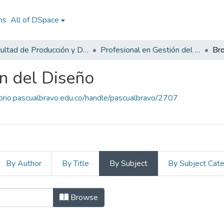
ns
All of DSpace
Facultad de Producción y Diseño
Profesional en Gestión del Diseño
Br
n del Diseño
torio.pascualbravo.edu.co/handle/pascualbravo/2707
By Author
By Title
By Subject
By Subject Cat
 en Gestión del Diseño by S
Browse