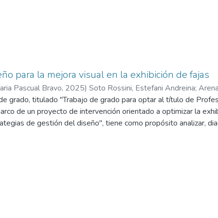
ño para la mejora visual en la exhibición de fajas
taria Pascual Bravo
,
2025
)
Soto Rossini, Estefani Andreina
;
Arena
de grado, titulado "Trabajo de grado para optar al título de Profe
arco de un proyecto de intervención orientado a optimizar la exhib
tegias de gestión del diseño", tiene como propósito analizar, d
hibición de fajas, un tipo de prenda funcional cuya naturaleza técn
eficaz, clara y coherente con el público al que se dirige. Esta ca
inos de su visibilidad en el espacio comercial, presenta particu
seño, considerando tanto los atributos físicos de la prenda como
uales implicados en su uso y adquisición.