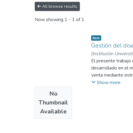
All browse results
Now showing
1 - 1 of 1
Item
Gestión del dise
(
Institución Universi
El presente trabajo 
desarrollado en el m
venta mediante estra
de mejora para la ex
Show more
comunicación visual 
No
subestimada en térm
Thumbnail
sensible desde el di
Available
culturales y percept