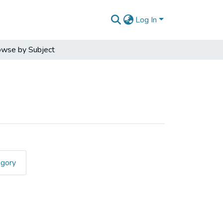
Log In
owse by Subject
egory
ubject "Anthropometric measu