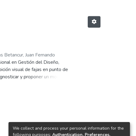
s Betancur, Juan Fernando
sional en Gestión del Diseño,
ición visual de fajas en punto de
iagnosticar y proponer un modelo
ica y simbólica requiere una
tegoría de producto, frecuentemente
laridades que demandan un abordaje
 los factores emocionales,
We collect and process your personal information for the
following purposes:
Authentication, Preferences,