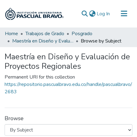
(current)
Log In
Communities & Collections
Home
Trabajos de Grado
Posgrado
Maestría en Diseño y Evaluación de Proyectos Regionales
Browse by Subject
All of DSpace
Maestría en Diseño y Evaluación de
Proyectos Regionales
Permanent URI for this collection
https://repositorio.pascualbravo.edu.co/handle/pascualbravo/
2683
Browse