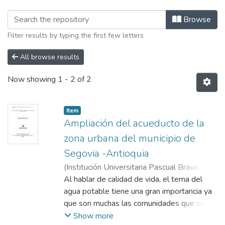
Browsing Maestría en Diseño y Evalu
Browse
Filter results by typing the first few letters
All browse results
Now showing
1 - 2 of 2
Item
Ampliación del acueducto de la
zona urbana del municipio de
Segovia -Antioquia
(
Institución Universitaria Pascual Bravo
,
2021
Al hablar de calidad de vida, el tema del
)
Carreño Cadavid, Juan Fernando
;
Zorrilla Arango, Juan David
agua potable tiene una gran importancia ya
;
Pestana
Chaverra, José Leandro
que son muchas las comunidades que se
;
Papamija Muñoz,
Dubal Ferney
ven altamente afectadas por las
Show more