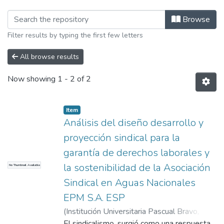
Browsing Maestría en Diseño y Evalu
Browse
Filter results by typing the first few letters
All browse results
Now showing
1 - 2 of 2
Item
Análisis del diseño desarrollo y
proyección sindical para la
garantía de derechos laborales y
la sostenibilidad de la Asociación
No Thumbnail Available
Sindical en Aguas Nacionales
EPM S.A. ESP
(
Institución Universitaria Pascual Bravo
,
2025
El sindicalismo, surgió como una respuesta
)
Jimenez Moreno, Duvan Alirio
;