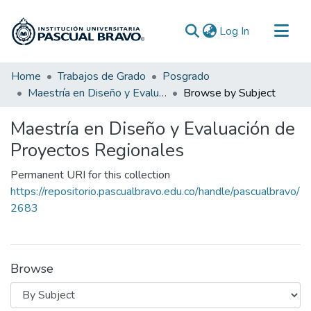
(current)
Log In
Communities & Collections
Home
Trabajos de Grado
Posgrado
Maestría en Diseño y Evaluación de Proyectos Regionales
Browse by Subject
All of DSpace
Maestría en Diseño y Evaluación de
Proyectos Regionales
Permanent URI for this collection
https://repositorio.pascualbravo.edu.co/handle/pascualbravo/
2683
Browse