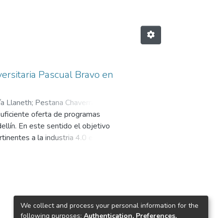
versitaria Pascual Bravo en
a Llaneth
;
Pestana Chaverra, José
suficiente oferta de programas
llín. En este sentido el objetivo
inentes a la industria 4.0 en esta
a de la oferta de programas
n lo anterior, el establecimiento
. Pascual Bravo, puedan articularse
ión de los espacios académicos
ramas académicos relacionados con
We collect and process your personal information for the
 por un documento de diagnóstico
following purposes:
Authentication, Preferences,