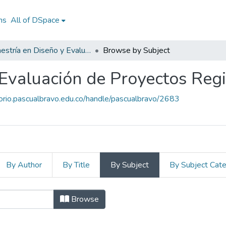
ns
All of DSpace
Maestría en Diseño y Evaluación de Proyectos Regionales
Browse by Subject
 Evaluación de Proyectos Reg
torio.pascualbravo.edu.co/handle/pascualbravo/2683
By Author
By Title
By Subject
By Subject Cat
 Diseño y Evaluación de Proye
Browse