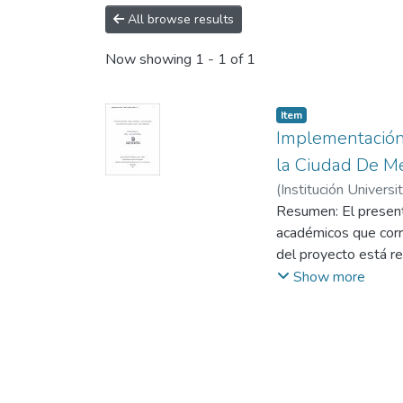
All browse results
Now showing
1 - 1 of 1
Item
Implementación 
la Ciudad De M
(
Institución Universi
Leandro
Resumen: El presente
;
Echavarría
académicos que corre
del proyecto está re
ciudad, mediante la 
Show more
académicos relaciona
de una oferta de pro
a los programas de p
especializados con 
la industria 4.0. En