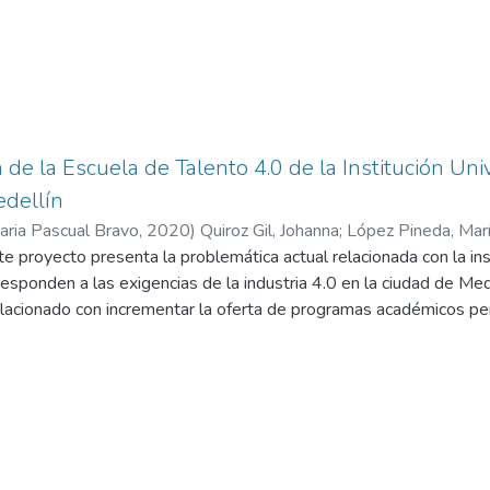
de la Escuela de Talento 4.0 de la Institución Uni
edellín
taria Pascual Bravo
,
2020
)
Quiroz Gil, Johanna
;
López Pineda, Marí
 proyecto presenta la problemática actual relacionada con la in
 Cuervo, Jacobo
sponden a las exigencias de la industria 4.0 en la ciudad de Mede
lacionado con incrementar la oferta de programas académicos pert
definición de una estructura académica y administrativa encargad
dos con la industria 4.0 para la I.U. Pascual Bravo. De acuerdo co
gramas de extensión relacionados con la industria 4.0 para la I.U
regrado y posgrado de dicha institución, así como la identificac
que debe contar la I.U. Pascual Bravo para el desarrollo de prog
 primera instancia los resultados esperados están representados