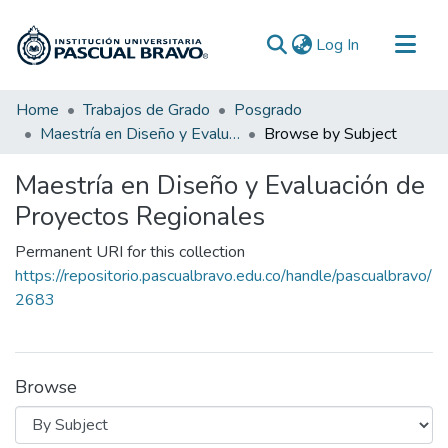
(current)
Log In
Communities & Collections
Home
Trabajos de Grado
Posgrado
Maestría en Diseño y Evaluación de Proyectos Regionales
Browse by Subject
All of DSpace
Maestría en Diseño y Evaluación de
Proyectos Regionales
Permanent URI for this collection
https://repositorio.pascualbravo.edu.co/handle/pascualbravo/
2683
Browse