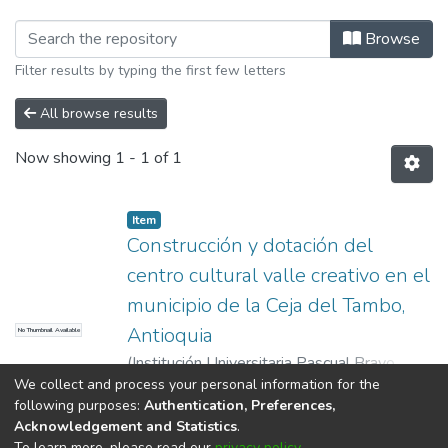
Browsing Maestría en Diseño y Evalua
Browse
Filter results by typing the first few letters
All browse results
Now showing
1 - 1 of 1
Item
Construcción y dotación del
centro cultural valle creativo en el
municipio de la Ceja del Tambo,
Antioquia
No Thumbnail Available
(
Institución Universitaria Pascual Bravo
,
We collect and process your personal information for the
2022
)
Chica Osorio, John Armando
;
Show more
following purposes:
Authentication, Preferences,
Sepúlveda Moreno, Catalina María
;
Pestana
Acknowledgement and Statistics
.
Chaverra, José Leandro
;
Lopera Calle, María
To learn more, please read our
privacy policy
.