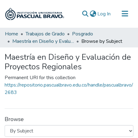
(current)
Log In
Communities & Collections
Home
Trabajos de Grado
Posgrado
Maestría en Diseño y Evaluación de Proyectos Regionales
Browse by Subject
All of DSpace
Maestría en Diseño y Evaluación de
Proyectos Regionales
Permanent URI for this collection
https://repositorio.pascualbravo.edu.co/handle/pascualbravo/
2683
Browse