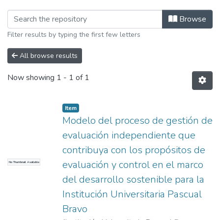
Browsing Maestría en Diseño y Evalua
Browse
Filter results by typing the first few letters
All browse results
Now showing
1 - 1 of 1
Item
Modelo del proceso de gestión de
evaluación independiente que
contribuya con los propósitos de
evaluación y control en el marco
No Thumbnail Available
del desarrollo sostenible para la
Institución Universitaria Pascual
Bravo