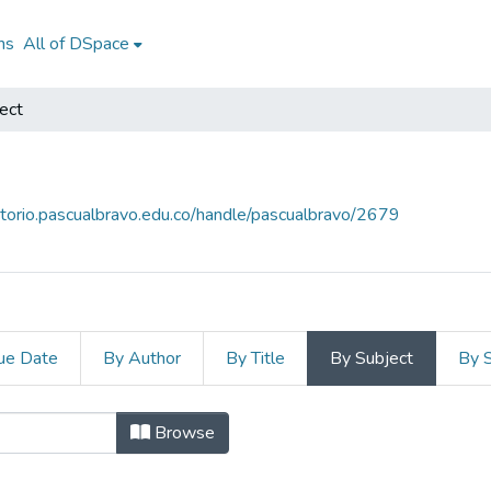
ns
All of DSpace
ect
sitorio.pascualbravo.edu.co/handle/pascualbravo/2679
ue Date
By Author
By Title
By Subject
By 
 Grado by Subject "(BPM) Bu
Browse