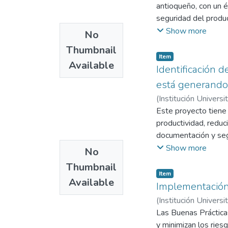
antioqueño, con un é
que experimentan la
seguridad del product
las prácticas recome
Show more
No
Posteriormente, se l
Thumbnail
y detectar posibles 
Item
Available
El diseño del plan s
Identificación d
proceso de producci
está generando
almacenamiento del p
(
Institución Universi
contaminación y asegu
Este proyecto tiene
Los resultados espe
productividad, redu
como guía práctica p
documentación y seg
cumpliendo con las n
Tiene como objetivo 
Show more
No
seguridad alimentari
presencia de gallina
En conclusión, este 
Thumbnail
atención veterinaria
Item
producción del chori
Available
propuesta se centra e
Implementación
también fortalecer l
manejo nutricional y
(
Institución Universi
Colombia.
aumentará la product
Las Buenas Prácticas
entrenamiento del pe
y minimizan los ries