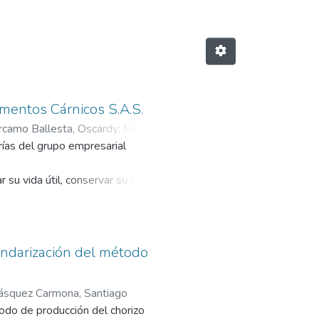
imentos Cárnicos S.A.S.
rcamo Ballesta, Oscardy
;
Macía
ías del grupo empresarial
 su vida útil, conservar su valor
ne con insuficiencia de frio
presa que la emplea en sus
ceso de congelación que se ha
andarización del método
ercerizar esta operación,
ásquez Carmona, Santiago
e este trabajo de grado, buscando
odo de producción del chorizo
sí como a la demanda creciente