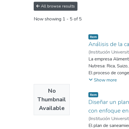
All browse results
Now showing
1 - 5 of 5
Item
Análisis de la 
(
Institución Universi
Gómez, Juan Albert
La empresa Alimento
Nutresa: Rica, Suizo,
El proceso de congel
nutritivo y mantener 
Show more
representa un riesgo
No
procesos productivo
Item
Thumbnail
El propósito de este
Diseñar un plan
Available
convertido en una re
con enfoque en
incurriendo en gasto
(
Institución Universi
Generar propuestas q
El plan de saneamie
que esta planta pued