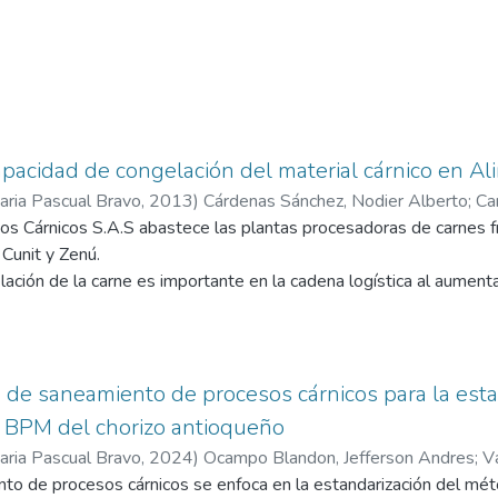
capacidad de congelación del material cárnico en Al
taria Pascual Bravo
,
2013
)
Cárdenas Sánchez, Nodier Alberto
;
Ca
o
s Cárnicos S.A.S abastece las plantas procesadoras de carnes fr
 Cunit y Zenú.
ación de la carne es importante en la cadena logística al aumentar
las características inherentes como textura, color y sabor. Una car
 para el consumidor y es a su vez una mala inversión para la em
s.
 trabajo de grado es contribuir al mejoramiento continuo del pro
 de saneamiento de procesos cárnicos para la est
stricción en la cadena de valor, obligando en muchas ocasiones a t
 BPM del chorizo antioqueño
s extras y exponiendo la calidad de sus productos
taria Pascual Bravo
,
2024
)
Ocampo Blandon, Jefferson Andres
;
V
ue permitan eliminar esta restricción es el propósito esencial d
nto de procesos cárnicos se enfoca en la estandarización del mét
a adaptarse con facilidad y rapidez a los cambios del entorno, a