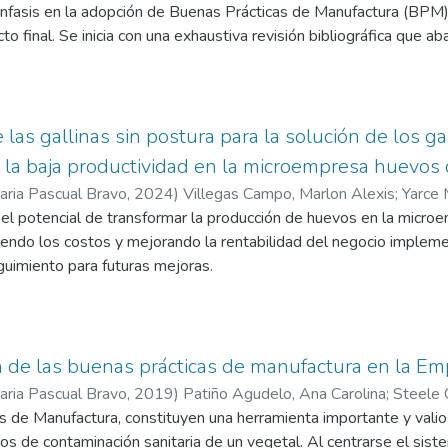
nfasis en la adopción de Buenas Prácticas de Manufactura (BPM) p
s empresas de producción de carnes frías del grupo empresarial 
o final. Se inicia con una exhaustiva revisión bibliográfica que a
ndadas en la industria cárnica y específicamente en la elaboración
leva a cabo un estudio de campo en instalaciones de producción p
áreas de mejora.
e fundamenta en la creación de procedimientos detallados y espe
e las gallinas sin postura para la solución de los 
ón del chorizo antioqueño, desde la selección de materias prima
 la baja productividad en la microempresa huevos
roducto final. Se prioriza la implementación de medidas prevent
taria Pascual Bravo
,
2024
)
Villegas Campo, Marlon Alexis
;
Yarce 
rar la trazabilidad de los ingredientes utilizados.
 el potencial de transformar la producción de huevos en la micr
rados incluyen la generación de una documentación completa del
ciendo los costos y mejorando la rentabilidad del negocio imple
ara los productores de chorizo antioqueño. Se busca mejorar la ca
uimiento para futuras mejoras.
ormativas sanitarias locales y satisfaciendo las expectativas de
abordar un problema crítico que afecta a la microempresa, dedic
a.
s improductivas es el problema identificado, lo que implica gastos 
enfoque integral hacia el saneamiento de procesos cárnicos, espec
, una disminución en la productividad y un impacto negativo en la r
zo antioqueño, busca no solo elevar los estándares de calidad y s
n la identificación efectiva de gallinas sin postura y la creación d
 de las buenas prácticas de manufactura en la Em
a competitividad del sector y mantener la tradición y reputación
 cambios potenciales en el entorno de las aves eventualmente, e
taria Pascual Bravo
,
2019
)
Patiño Agudelo, Ana Carolina
;
Steele C
ividad de las gallinas y reducirá los costos. Asimismo, además de
 de Manufactura, constituyen una herramienta importante y valios
rsonal también les hará notar el problema de las gallinas sin post
gos de contaminación sanitaria de un vegetal. Al centrarse el sis