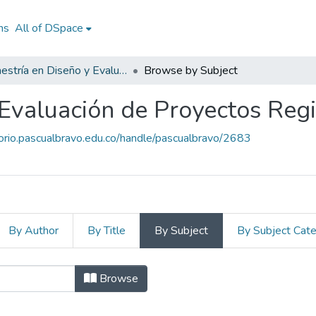
ns
All of DSpace
Maestría en Diseño y Evaluación de Proyectos Regionales
Browse by Subject
 Evaluación de Proyectos Reg
torio.pascualbravo.edu.co/handle/pascualbravo/2683
By Author
By Title
By Subject
By Subject Cat
 Diseño y Evaluación de Proye
Browse