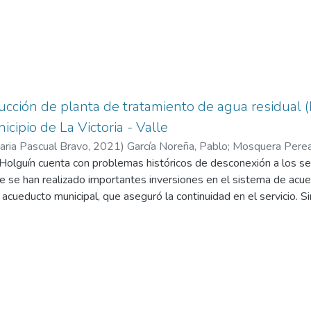
ucción de planta de tratamiento de agua residual 
cipio de La Victoria - Valle
taria Pascual Bravo
,
2021
)
García Noreña, Pablo
;
Mosquera Perea,
Holguín cuenta con problemas históricos de desconexión a los ser
amija Muñoz, Dubal
e se han realizado importantes inversiones en el sistema de acu
 acueducto municipal, que aseguró la continuidad en el servicio. S
ntan diversos retos relacionados con la disposición de aguas re
a cuantía de ellas. Adicionalmente, la topografía del corregimient
amiento. La inversión estatal se ha focalizado en aumentar la cobe
o de lado la disposición final de las aguas residuales. Por tal m
osición final de las aguas residuales domésticas, esta solución s
a una interacción armónica con las dinámicas del corregimiento. S