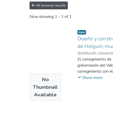
All browse results
Now showing
1 - 1 of 1
Item
Diseño y constr
de Holguín, muni
(
Institución Universi
Alejandra María
El corregimiento de 
;
Pap
gobernación del Vall
corregimiento con el
saneamiento se prese
Show more
No
han priorizado por l
Thumbnail
problemática de sane
Available
embargo, se ha dejad
soluciones a la disp
integral, que permit