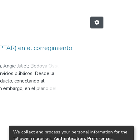
(PTAR) en el corregimiento
 Angie Juliet
;
Bedoya Ossa,
vicios públicos. Desde la
educto, conectando al
in embargo, en el plano del
siduales. Estas inversiones no se
o incrementa aún más la
rtura del alcantarillado, sin
otivo, este proyecto busca plantear
e constituye como una intervención
We collect and process your personal information for the
e encuentra basada en el uso que la
following purposes:
Authentication, Preferences,