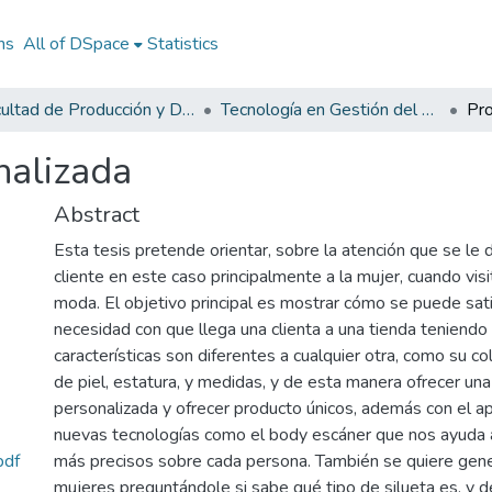
ns
All of DSpace
Statistics
Facultad de Producción y Diseño
Tecnología en Gestión del Diseño Textil y de Moda
nalizada
Abstract
Esta tesis pretende orientar, sobre la atención que se le 
cliente en este caso principalmente a la mujer, cuando vis
moda. El objetivo principal es mostrar cómo se puede sat
necesidad con que llega una clienta a una tienda teniendo
características son diferentes a cualquier otra, como su col
de piel, estatura, y medidas, y de esta manera ofrecer una
personalizada y ofrecer producto únicos, además con el 
nuevas tecnologías como el body escáner que nos ayuda 
pdf
más precisos sobre cada persona. También se quiere gene
mujeres preguntándole si sabe qué tipo de silueta es, y 