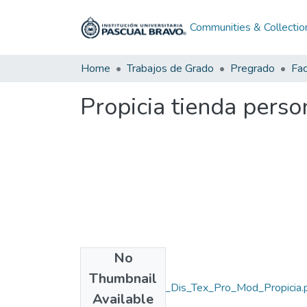
Communities & Collectio
Home
Trabajos de Grado
Pregrado
Propicia tienda perso
No
Files
Thumbnail
Rep_IUPB_Tec_Dis_Tex_Pro_Mod_Propicia.
Available
(1.62 MB)