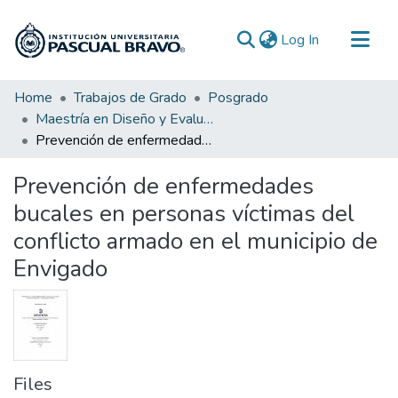
(current)
Log In
Communities & Collections
Home
Trabajos de Grado
Posgrado
Maestría en Diseño y Evaluación de Proyectos Regionales
All of DSpace
Prevención de enfermedades bucales en personas víctimas del conflicto armado en el municipio de Envigado
Statistics
Prevención de enfermedades
bucales en personas víctimas del
conflicto armado en el municipio de
Envigado
Files