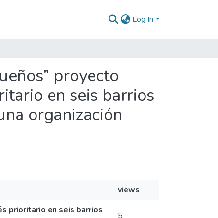
Log In
sueños” proyecto
itario en seis barrios
 una organización
views
prioritario en seis barrios
5