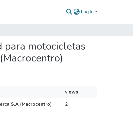
Log In
d para motocicletas
 (Macrocentro)
views
merca S.A (Macrocentro)
2