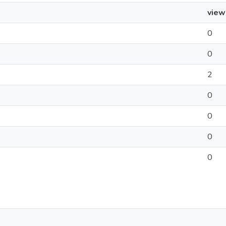
view
0
0
2
0
0
0
0