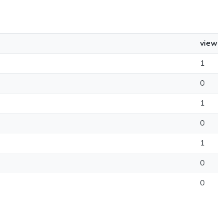
view
1
0
1
0
1
0
0