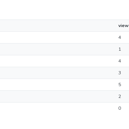
view
4
1
4
3
5
2
0