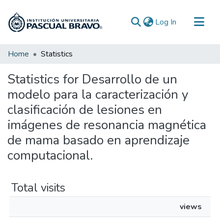
(current)
Log In
Communities & Collections
Home
Statistics
All of DSpace
Statistics for Desarrollo de un
modelo para la caracterización y
clasificación de lesiones en
imágenes de resonancia magnética
de mama basado en aprendizaje
computacional.
Total visits
views