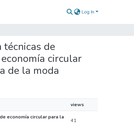
Log In
n técnicas de
 economía circular
ria de la moda
views
de economía circular para la
41