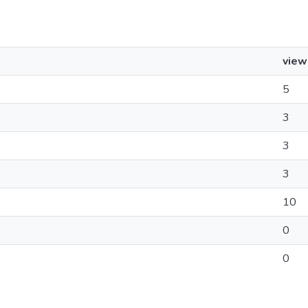
view
5
3
3
3
10
0
0