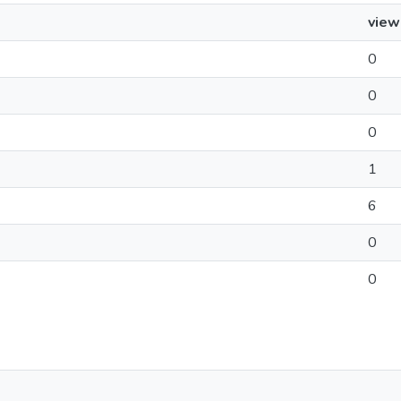
view
0
0
0
1
6
0
0