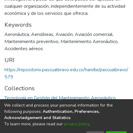
cualquier organización, independientemente de su actividad
económica y de los servicios que ofrezca.
Keywords
Aeronáutica
,
Aerolíneas
,
Aviación
,
Aviación comercial
,
Mantenimiento preventivo
,
Mantenimiento Aeronáutico
,
Accidentes aéreos
URI
https://repositorio.pascualbravo.edu.co/handle/pascualbravo/
579
Collections
Tecnología en Gestión del Mantenimiento Aeronáutico
We collect and process your personal information for the
Full item page
following purposes:
Authentication, Preferences,
Acknowledgement and Statistics
.
To learn more, please read our
privacy policy
.
DSpace software
copyright © 2002-2026
LYRASIS