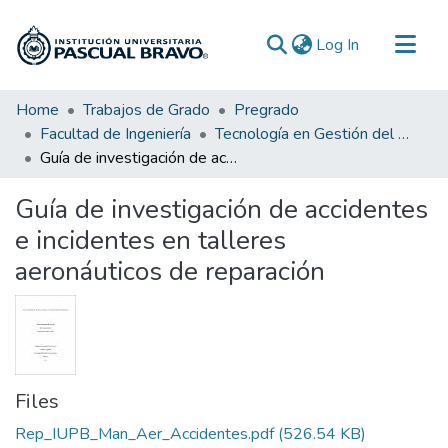
(current)
Log In
Communities & Collections
Home
Trabajos de Grado
Pregrado
Facultad de Ingeniería
Tecnología en Gestión del Mantenimiento Aeronáutico
All of DSpace
Guía de investigación de accidentes e incidentes en talleres aeronáuticos de reparación
Statistics
Guía de investigación de accidentes
e incidentes en talleres
aeronáuticos de reparación
Files
Rep_IUPB_Man_Aer_Accidentes.pdf
(526.54 KB)