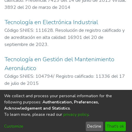
calificado: Presencial 7429 del 14 de junio de 2013 Virtual:
3892 del 20 de marzo de 2014
Tecnología en Electrónica Industrial
Código SNIES: 111628. Resolución de registro calificado y
de acreditación en alta calidad: 16901 del 20 de
septiembre de 2023.
Tecnología en Gestión del Mantenimiento
Aeronáutico
Código SNIES: 104794/ Registro calificado: 11336 del 17
de julio de 2015
We collect and process your personal information for the
(current)
«
1
2
»
following purposes:
Authentication, Preferences,
Acknowledgement and Statistics
.
To learn more, please read our
privacy policy
.
DSpace software
copyright © 2002-2026
LYRASIS
Cookie
Privacy
End User
Send
Customize
Decline
That's ok
settings
policy
Agreement
Feedback