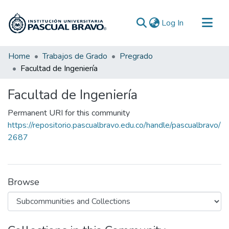
(current)
Log In
Communities & Collections
Home
Trabajos de Grado
Pregrado
Facultad de Ingeniería
All of DSpace
Statistics
Facultad de Ingeniería
Permanent URI for this community
https://repositorio.pascualbravo.edu.co/handle/pascualbravo/
2687
Browse