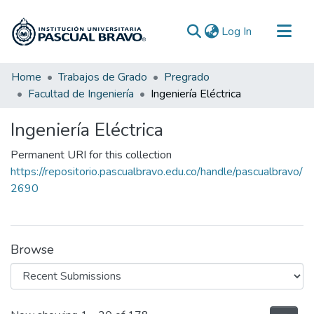
(current)
Log In
Communities & Collections
Home
Trabajos de Grado
Pregrado
Facultad de Ingeniería
Ingeniería Eléctrica
All of DSpace
Statistics
Ingeniería Eléctrica
Permanent URI for this collection
https://repositorio.pascualbravo.edu.co/handle/pascualbravo/
2690
Browse