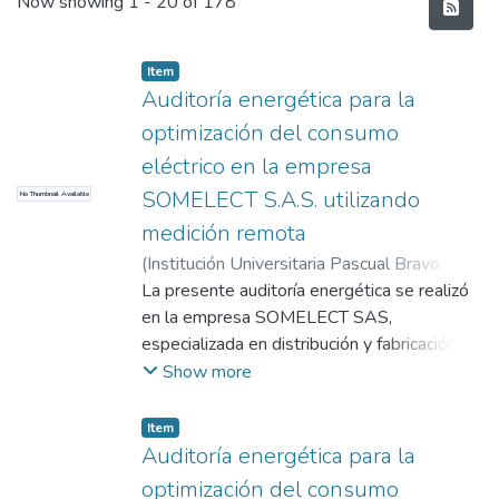
Recent Submissions
Now showing
1 - 20 of 178
Item
Auditoría energética para la
optimización del consumo
eléctrico en la empresa
SOMELECT S.A.S. utilizando
No Thumbnail Available
medición remota
(
Institución Universitaria Pascual Bravo
,
2025
La presente auditoría energética se realizó
)
Mesa Monsalve, Yeison Alexander
;
Quintana Martinez, Josman Jose
en la empresa SOMELECT SAS,
;
Taborda
Vergara, Dumas Alejandro
especializada en distribución y fabricación de
;
Alvarez
Arboleda, Bayron
componentes eléctricos, con el objetivo de
;
Velasco Méndez, Jose
Show more
Ricardo
identificar oportunidades de mejora en el
uso y gestión eficiente de la energía
Item
eléctrica. Mediante el empleo de tecnología
Auditoría energética para la
IoT (sistema DRACMON-3) y metodología
optimización del consumo