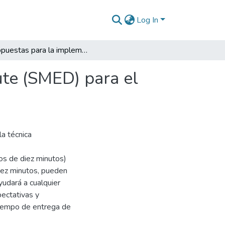
Log In
Propuestas para la implementación del single minute (SMED) para el taller de mecánica de la empresa FYLCO S. A. S.
ute (SMED) para el
la técnica
os de diez minutos)
iez minutos, pueden
yudará a cualquier
pectativas y
tiempo de entrega de