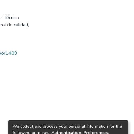
- Técnica
rol de calidad
,
ravo/1409
We collect and process your personal information for the
following purposes:
Authentication, Preferences,