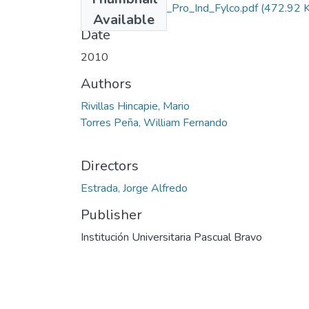
Rep_IUPB_Tec_Pro_Ind_Fylco.pdf
(472.92 
Available
Date
2010
Authors
Rivillas Hincapie, Mario
Torres Peña, William Fernando
Directors
Estrada, Jorge Alfredo
Publisher
Institución Universitaria Pascual Bravo