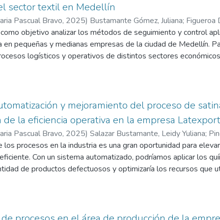
ultados subrayan la necesidad de digitalización y mejora continua
l sector textil en Medellín
y la percepción del cliente.
taria Pascual Bravo
,
2025
)
Bustamante Gómez, Juliana
;
Figueroa 
 como objetivo analizar los métodos de seguimiento y control apl
a en pequeñas y medianas empresas de la ciudad de Medellín. Par
procesos logísticos y operativos de distintos sectores económico
tibadores y apiladores y transpaletas representan un recurso clav
pymes aun gestionan su uso de manera empírica, sin procedimient
nitoreo técnico. Se empleó una metodología de enfoque mixto,
itativas a través de encuestas, entrevistas y observación directa 
tomatización y mejoramiento del proceso de satin
idos evidencian que la ausencia de planes preventivos, la limitad
 de la eficiencia operativa en la empresa Latexpor
ación de tecnologías básicas de control que generan fallas frec
taria Pascual Bravo
,
2025
)
Salazar Bustamante, Leidy Yuliana
;
Pin
res costos operativos. En este contexto, el estudio propone un 
rés
 los procesos en la industria es una gran oportunidad para elevar 
;
Gil Jaramillo, Wilfran
n de procedimientos, el uso de listas de chequeo, la programación
eficiente. Con un sistema automatizado, podríamos aplicar los qu
a y la incorporación progresiva de herramientas digitales de bajo 
antidad de productos defectuosos y optimizaría los recursos que u
 de los equipos. Estas medidas, si bien requieren un cambio orga
ompetitivos en el mercado, sino que también ayudaría a reducir l
as, lo cual las convierte en una opción viable para PYMES que bu
cesos. Desde el punto de vista operativo, automatizar el proceso 
u seguridad operativa y fortalecer su competitividad en el mercado
e aumentaría nuestra capacidad de producción y mejoraría nuestra 
. Además, al implementar un sistema automatizado, también mej
 de procesos en el área de producción de la empre