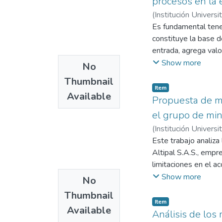
procesos en la 
consiste en la imple
(
Institución Universi
al tanque de almacen
Aguirre Cuervo, Jho
Es fundamental tener
generan costos, rie
constituye la base de
entrada, agrega valo
concretos. Y solo es
Show more
No
etapas, entregando l
Thumbnail
que se obtenga repeti
Item
Available
sistema de estandar
Propuesta de mo
direccionamiento pro
el grupo de mi
Existen muchos enfo
(
Institución Universi
su productividad y c
Wilfran
Este trabajo analiza
recursos disponibles
Altipal S.A.S., empr
satisfacción del cli
limitaciones en el a
sistemas ERP/WMS. C
Show more
No
mejorar la comunicac
Thumbnail
solución para centra
Item
Available
las tasas de devoluc
Análisis de los