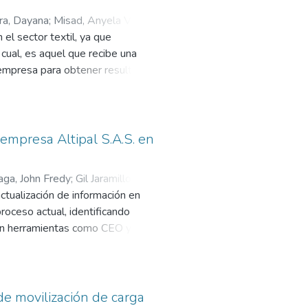
ara jabón de la planta de poliéster
ra, Dayana
;
Misad, Anyela Viviana
;
dad de intervención y a su vez
el sector textil, ya que
 cual, es aquel que recibe una
la empresa para obtener resultados
ciente e interconectada en sus
ación de las tareas, de manera
, es necesario desarrollar un
s y cómo deberá ser el
empresa Altipal S.A.S. en
ntre otros, que buscan mejorar
aga, John Fredy
;
Gil Jaramillo,
ostos, el uso adecuado de los
actualización de información en
mento en la productividad y mayor
roceso actual, identificando
 con herramientas como CEO y
ara optimizar el proceso y
so de una aplicación móvil como
ntre los hallazgos, se destaca que
dades para ajustar políticas
de movilización de carga