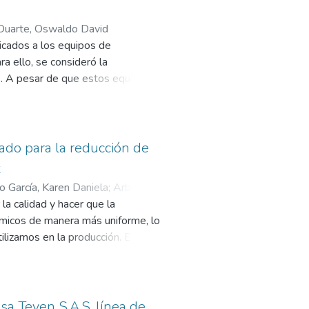
 como ejes clave para fortalecer la
Duarte, Oswaldo David
icados a los equipos de
a ello, se consideró la
s. A pesar de que estos equipos
e para la eficiencia del flujo de
os formales de inspección,
 combinando herramientas
en entornos reales de operación.
ado para la reducción de
a formación técnica del personal y
t
uentes, tiempos muertos
o García, Karen Daniela
;
Arboleda
conjunto de estrategias basadas
la calidad y hacer que la
 periódica de inspecciones, la
ímicos de manera más uniforme, lo
costo que permitan supervisar el
tilizamos en la producción. Esto no
nizacional, no implican grandes
os costos relacionados con
scan profesionalizar su gestión
significaría acortar los tiempos
.
capacidad para satisfacer la
oraríamos la seguridad laboral,
sa Teven S.A.S. línea de