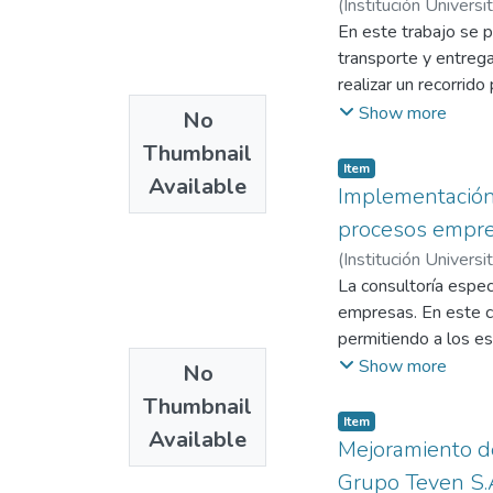
(
Institución Universi
de personas que sat
En este trabajo se p
de crecimiento empr
transporte y entrega
los cuales comprend
realizar un recorrido
desde el primer día; 
por falta de conocim
Show more
No
número más alto en d
Thumbnail
cadena de frio y au
Item
Available
recomendaciones tant
Implementación
tercerizan el product
procesos empre
(
Institución Universi
La consultoría espec
empresas. En este c
permitiendo a los e
presenta el diseño 
Show more
No
implementación y s
Thumbnail
herramientas de gest
Item
Available
capacitación, Sky B
Mejoramiento de
ventas, marketing y 
Grupo Teven S.A