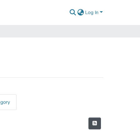
Log In
egory