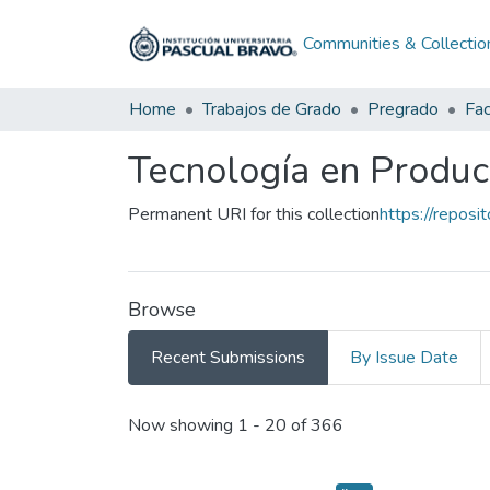
Communities & Collectio
Home
Trabajos de Grado
Pregrado
Tecnología en Producc
Permanent URI for this collection
https://reposi
Browse
Recent Submissions
By Issue Date
Recent Submissions
Now showing
1 - 20 of 366