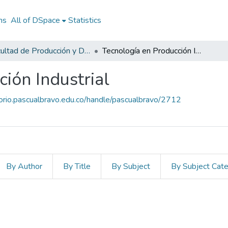
ns
All of DSpace
Statistics
Facultad de Producción y Diseño
Tecnología en Producción Industrial
ión Industrial
torio.pascualbravo.edu.co/handle/pascualbravo/2712
By Author
By Title
By Subject
By Subject Cat