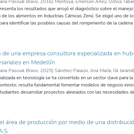
taria Pascual Bravo
,
2016
)
Montoya, Emerson Arley
;
Ochoa Tabar
isfagan sus necesidades, y que se logre un desarrollo económico 
resenta los resultados que arrojó el diagnóstico sobre el manejo 
esarial. Se conocen todos los aspectos económicos y de operaci
 de los alimentos en Industrias Cárnicas Zenú. Se eligió uno de lo
en permisos, licencias, patentes, seguros y demás herramientas a
 para identificar las posibles causas del rompimiento de la cadena
la legalidad es la llave de la prosperidad comercial.
iento de parte de los clientes, siendo esta última la causa que 
evoluciones para la compañía. Luego de identificar las principa
mento de devoluciones en la empresa, se realizó un manual de s
o para el transportador, es decir, el trabajador interno, como par
 de una empresa consultora especializada en hubs
o.
sariales en Medellín
taria Pascual Bravo
,
2025
)
Sánchez Palacio, Ana María
;
Gil Jaramil
ializada en tecnología se ha convertido en un sector clave para la 
ontexto, resulta fundamental fomentar modelos de negocio innov
studiantes desarrollar proyectos alineados con las necesidades
y estructuración del modelo de negocio de Sky Blue, una empresa
oporte técnico de HubSpot CRM en Colombia. Dado que muchas e
ión de clientes, pero no logran adoptarlas de manera efectiva po
lue surge como una solución integral para maximizar el aprovech
l área de producción por medio de una distribuci
servicio al cliente. Para la construcción del modelo de negocio, se
.S.