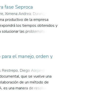
ra fase Seproca
re, Ximena Andrea
;
Durango
ema productivo de la empresa
 expondrá los tiempos obtenidos y
a solucionar las problemáticas
 el evidente problema con la
stalaciones tienen el diseño de una
las actividades productivas que le
da del trabajo que se desarrolla
 para el manejo, orden y
n la empresa. Dentro de estas
ucción ineficiente y múltiples
 Restrepo, Diego Alejandro
;
 tienen los tiempos de operación
 documental, que se vuelve una
 elaboración de un método de
A. es una manera de resolver
al descontrol de datos no concisos
an perdidas y falencias en la
iante la creación de alternativas