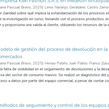
empresa Kiwi Fashion S.A.S. en Medellín Antioquia
mentación de una línea de tubería fija, la cual conduce el insumo p
taria Pascual Bravo
,
2025
)
Lenis Naranjo, Geraldine
;
Castro Zamo
amiento, eliminando así, las actividades que tiene mayor posibili
n Edward
 claridad sobre qué implica la estandarización de los procesos en 
;
Deossa Quintero, Mónica Piedad
sgos y tiempos muertos.
 la investigación en curso. Iniciando con el proceso productivo, el
r y proporciona una salida al cliente, utilizando los recursos de 
 posible alcanzar esa eficacia teniendo una cadena productiva efi
o acordado al comprador. Todo se logra a través de la estandariz
tividad, previsibilidad y posibilidad de mejora continua. Para ello
ización de procesos que determine la sistemática de las accione
delo de gestión del proceso de devolución en la 
ductivo. (Cabanillas, 2023).
nimercados
ques como Lean Manufacturing, Estudio de métodos y tiempos, e
taria Pascual Bravo
,
2025
)
Henao Patiño, Juan Pablo
;
Franco Zulu
ompetitividad en el mercado actual, a través de la reducción de c
 la falta de visibilidad en el seguimiento de devoluciones y la des
, la reducción en los tiempos de producción, obteniendo un incre
esa del sector de consumo masivo. Se realizó un diagnóstico del p
ente, generando beneficios para la empresa. (Yanza, 2024)
cceso a datos por parte del equipo comercial, a pesar de contar
omo propuesta, se plantea la implementación del ciclo PHVA p
ión entre las áreas comercial y logística. Además, se evaluó el u
lizar y actualizar la información de devoluciones en tiempo real. E
ión varían según la categoría del producto, lo que ofrece oportuni
 métodos de seguimiento y control de los equipos 