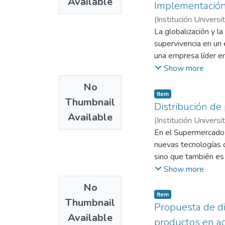
Available
para una posible so
Implementación
investigación, el pr
(
Institución Universi
día laboral permitie
La globalización y l
integrantes del área 
supervivencia en un
investigación y des
una empresa líder e
utilizarse, solo da u
es necesario que ca
Show more
correctivas y preven
correcta; por lo cu
No
actual.
administrativa que 
Item
Thumbnail
del pilar de TPM ad
Distribución de
Available
orientadas a la pro 
(
Institución Universi
hace de los datos q
Frank
En el Supermercado e
procesamiento en in
nuevas tecnologías q
terminados y más. Su
sino que también es
análisis de problema
reorganización tant
Show more
apariencia y present
No
en un buen estado y 
Item
Thumbnail
seguridad es primor
Propuesta de di
Available
que puedan correr al
productos en a