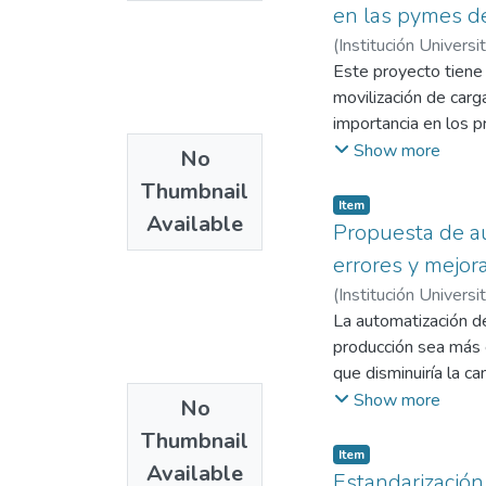
comerciales. Los res
en las pymes de
eficiencia operativa 
(
Institución Universi
Este proyecto tiene
movilización de carg
importancia en los 
como montacargas, es
Show more
No
materiales, muchas 
Thumbnail
mantenimiento ni mo
Item
Available
cualitativas y cuant
Propuesta de au
Los resultados obten
errores y mejora
la escasa implement
(
Institución Universi
innecesarios y mayo
Ramírez, Gilmar And
La automatización de
en la estandarizació
producción sea más 
capacitación continu
que disminuiría la c
estado y rendimiento
solo nos haría más c
Show more
No
inversiones económic
desperdicios y repro
logística, mejorar s
Thumbnail
de producción, lo qu
Item
Available
demanda del mercado
Estandarización