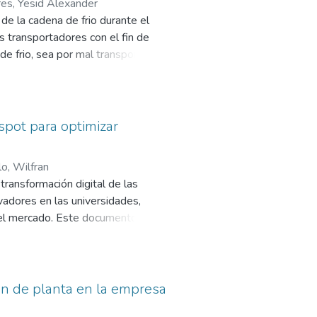
es, Yesid Alexander
ofreciendo oportunidad laboral y
de la cadena de frio durante el
ón también los aspectos legales
s transportadores con el fin de
l alcance para hacer todo bien
 de frio, sea por mal transporte o
más afecta causando finalmente un
les causas del rompimiento de
ugerencias que está compuesto por
a los clientes quienes a su vez
pot para optimizar
lo, Wilfran
transformación digital de las
adores en las universidades,
 del mercado. Este documento
 consultora enfocada en la
mpresas invierten en
r falta de conocimiento o
amiento de HubSpot en las áreas de
ón de planta en la empresa
 analizaron referencias de