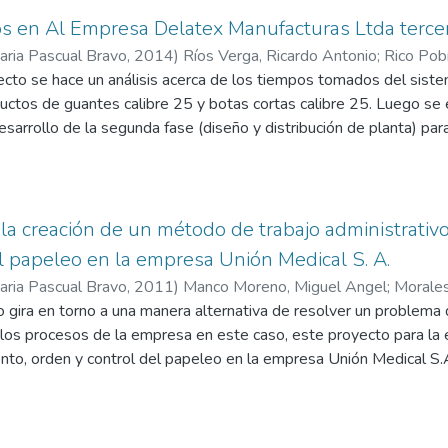
s en Al Empresa Delatex Manufacturas Ltda terce
taria Pascual Bravo
,
2014
)
Ríos Verga, Ricardo Antonio
;
Rico Pob
o
ecto se hace un análisis acerca de los tiempos tomados del sist
ductos de guantes calibre 25 y botas cortas calibre 25. Luego se
desarrollo de la segunda fase (diseño y distribución de planta) par
e la investigación realizada. Se establece como punto de partida,
acio en la planta de producción, partiendo del hecho de que las in
la existencia de múltiples restricciones a la hora de llevar a cabo 
sa, es por eso que cabe anotar que la toma de tiempos y la medi
la creación de un método de trabajo administrativo
ica y exclusivamente del diseño de planta que hay actualmente e
 papeleo en la empresa Unión Medical S. A.
tifican principalmente, y mediante la observación, un flujo de prod
taria Pascual Bravo
,
2011
)
Manco Moreno, Miguel Angel
;
Morales
s laborales, también se observo la variabilidad y fluctuación que
er Alexander
o gira en torno a una manera alternativa de resolver un problema
persona que esta operando en el momento.
e los procesos de la empresa en este caso, este proyecto para la
ento, orden y control del papeleo en la empresa Unión Medical S.
nte la ausencia de documentación un problema que gira en torno 
ausencia de documentos con que controlar la producción se visualiz
ación de los recursos existentes para cualquier organización, med