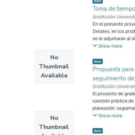
Item
Toma de tiempo
(
Institución Universi
Marín, José Alejandr
En el presente proy
Delatex, en los pro
se le adjuntaran al 
identificadas durant
Show more
distribución del esp
No
casa, lo que implica 
Item
Thumbnail
competen a la empre
Propuesta para 
Available
en esta etapa es ún
seguimiento del
restricciones se iden
(
Institución Universi
riesgos de accidente
Gómez Zapata, Walt
El proyecto de grad
dependiendo de la 
cuestión práctica d
planeación, seguimi
desde una interroga
Show more
No
e imprecisos, a tal 
Thumbnail
planeación y program
Item