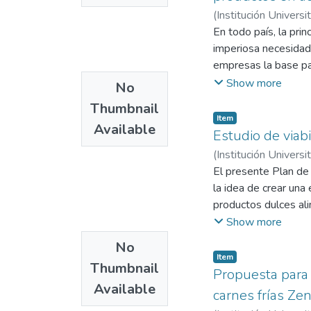
supermercado. Estas m
(
Institución Universi
para el desarrollo d
, Adriana Yaneth
En todo país, la pri
;
Mon
y flujo de materiales
imperiosa necesidad
elaboración de difere
empresas la base pa
lo que traerá grande
en cuenta para logra
Show more
No
dentro de su product
que buscan cada vez 
utilidad, la satisfac
Thumbnail
competitivas. El mej
Item
Available
incremento de produc
Estudio de viab
higiene y seguridad i
(
Institución Universi
describe el plan de 
Danilce
El presente Plan de
;
Gómez Zapa
propondrán y la apli
la idea de crear un
productos dulces ali
no se ha creado otro
Show more
es el mango. Teniend
No
público exigente en 
Item
Thumbnail
artificiales y con g
Propuesta para 
Available
jaleas y bocadillos
carnes frías Ze
en la posibilidad de