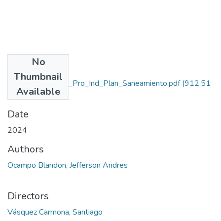
No
Files
Thumbnail
Rep_IUPB_Tec_Pro_Ind_Plan_Saneamiento.pdf
(912.51
Available
KB)
Date
2024
Authors
Ocampo Blandon, Jefferson Andres
Directors
Vásquez Carmona, Santiago