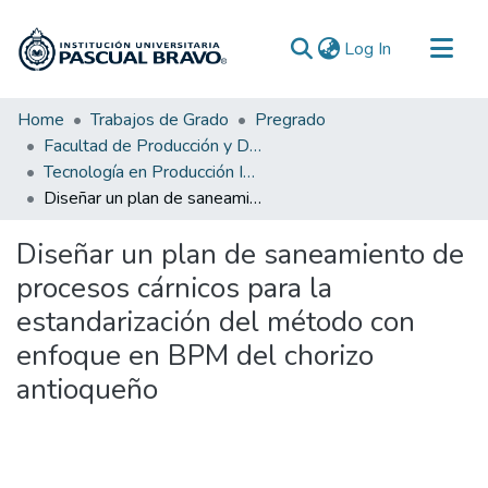
(current)
Log In
Communities & Collections
Home
Trabajos de Grado
Pregrado
Facultad de Producción y Diseño
All of DSpace
Tecnología en Producción Industrial
Statistics
Diseñar un plan de saneamiento de procesos cárnicos para la estandarización del método con enfoque en BPM del chorizo antioqueño
Diseñar un plan de saneamiento de
procesos cárnicos para la
estandarización del método con
enfoque en BPM del chorizo
antioqueño