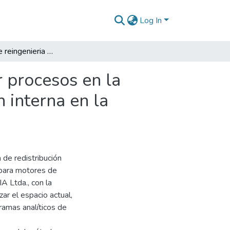
Log In
Propuesta de reingenieria para una distribución por procesos en la fabricación de camisas para motores de combustión interna en la empresa fundiciones Espitia y Cía. Ltda.
r procesos en la
 interna en la
 de redistribución
 para motores de
A Ltda., con la
zar el espacio actual,
gramas analíticos de