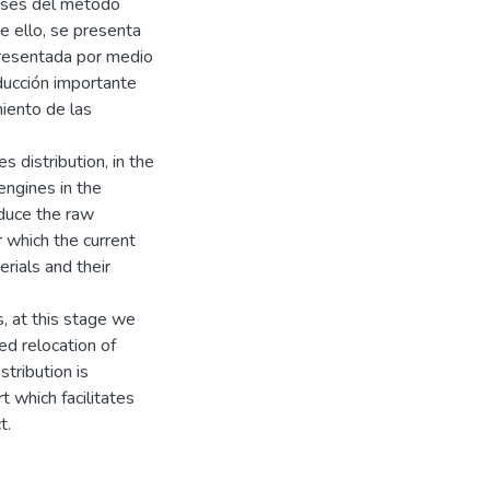
fases del método
e ello, se presenta
presentada por medio
ducción importante
miento de las
 distribution, in the
engines in the
educe the raw
r which the current
rials and their
, at this stage we
ed relocation of
tribution is
t which facilitates
t.