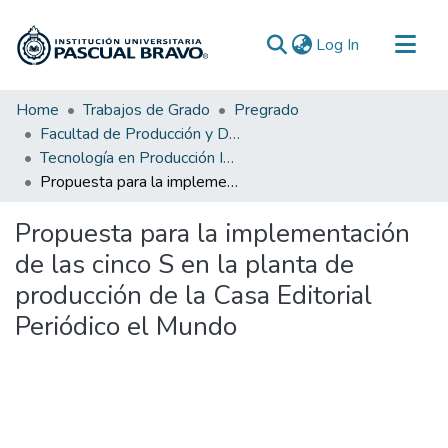
(current)
Log In
Communities & Collections
Home
Trabajos de Grado
Pregrado
Facultad de Producción y Diseño
All of DSpace
Tecnología en Producción Industrial
Statistics
Propuesta para la implementación de las cinco S en la planta de producción de la Casa Editorial Periódico el Mundo
Propuesta para la implementación
de las cinco S en la planta de
producción de la Casa Editorial
Periódico el Mundo