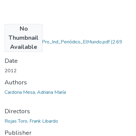
No
Files
Thumbnail
Rep_iupb_Tec_Pro_Ind_Periódico_ElMundo.pdf
(2.69
Available
MB)
Date
2012
Authors
Cardona Mesa, Adriana María
Directors
Rojas Toro, Frank Libardo
Publisher