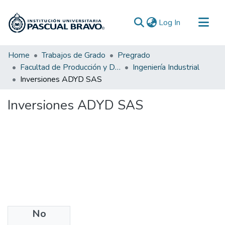
(current)
Log In
Communities & Collections
Home
Trabajos de Grado
Pregrado
Facultad de Producción y Diseño
Ingeniería Industrial
All of DSpace
Inversiones ADYD SAS
Statistics
Inversiones ADYD SAS
No
Files