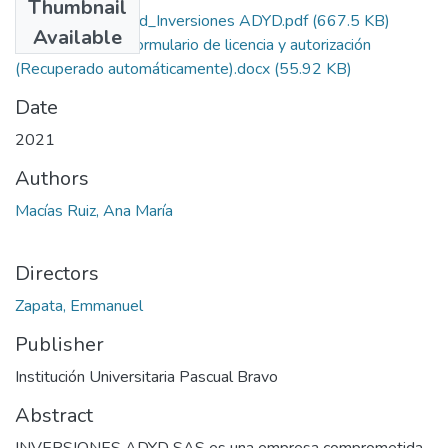
Thumbnail
Rep_IUPB_Ing_Ind_Inversiones ADYD.pdf
(667.5 KB)
Available
GDO-FR-95 Formulario de licencia y autorización
(Recuperado automáticamente).docx
(55.92 KB)
Date
2021
Authors
Macías Ruiz, Ana María
Directors
Zapata, Emmanuel
Publisher
Institución Universitaria Pascual Bravo
Abstract
INVERSIONES ADYD SAS es una empresa comprometida