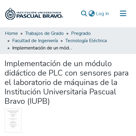
(current)
Log In
Communities & Collections
Home
Trabajos de Grado
Pregrado
Facultad de Ingeniería
Tecnología Eléctrica
All of DSpace
Implementación de un módulo didáctico de PLC con sensores para el laboratorio de máquinas de la Institución Universitaria Pascual Bravo (IUPB)
Statistics
Implementación de un módulo
didáctico de PLC con sensores para
el laboratorio de máquinas de la
Institución Universitaria Pascual
Bravo (IUPB)