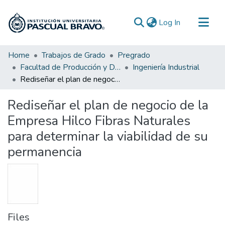
(current)
Log In
Communities & Collections
Home
Trabajos de Grado
Pregrado
Facultad de Producción y Diseño
Ingeniería Industrial
All of DSpace
Rediseñar el plan de negocio de la Empresa Hilco Fibras Naturales para determinar la viabilidad de su permanencia
Statistics
Rediseñar el plan de negocio de la
Empresa Hilco Fibras Naturales
para determinar la viabilidad de su
permanencia
Files