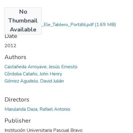
No
Files
Thumbnail
Rep_IUPB_Tec_Ele_Tablero_Portátil.pdf
(1.69 MB)
Available
Date
2012
Authors
Castañeda Arroyave, Jesús Ernesto
Córdoba Cataño, John Henry
Gómez Agudelo, David Julián
Directors
Marulanda Daza, Rafael Antonio
Publisher
Institución Universitaria Pascual Bravo