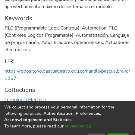
aprovechamiento máximo del sistema en el módulo.
Keywords
PLC (Programmable Logic Controls)
,
Automation
,
PLC
(Controles Lógicos Programable)
,
Automatización
,
Lenguaje
de programación
,
Amplificadores operacionales
,
Actuadores
electrónicos
URI
https://repositorio.pascualbravo.edu.co/handle/pascualbravo/
1967
Collections
Tecnología Eléctrica
We collect and process your personal information for the
Full item page
following purposes:
Authentication, Preferences,
Acknowledgement and Statistics
.
To learn more, please read our
privacy policy
.
DSpace software
copyright © 2002-2026
LYRASIS