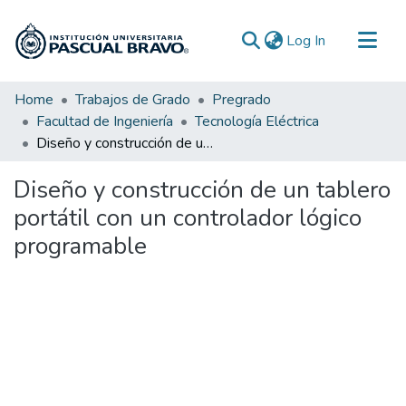
(current)
Log In
Communities & Collections
Home
Trabajos de Grado
Pregrado
Facultad de Ingeniería
Tecnología Eléctrica
All of DSpace
Diseño y construcción de un tablero portátil con un controlador lógico programable
Statistics
Diseño y construcción de un tablero
portátil con un controlador lógico
programable