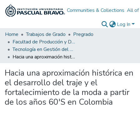
Communities & Collections
All o
Log In
Home
Trabajos de Grado
Pregrado
Facultad de Producción y Diseño
Tecnología en Gestión del Diseño Textil y de Moda
Hacia una aproximación histórica en el desarrollo del traje y el fortalecimiento de la moda a partir de los años 60'S en Colombia
Hacia una aproximación histórica en
el desarrollo del traje y el
fortalecimiento de la moda a partir
de los años 60'S en Colombia