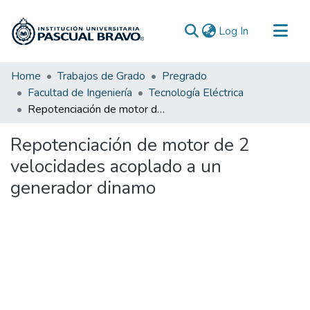
(current)
Log In
Communities & Collections
Home
Trabajos de Grado
Pregrado
Facultad de Ingeniería
Tecnología Eléctrica
All of DSpace
Repotenciación de motor de 2 velocidades acoplado a un generador dinamo
Statistics
Repotenciación de motor de 2
velocidades acoplado a un
generador dinamo