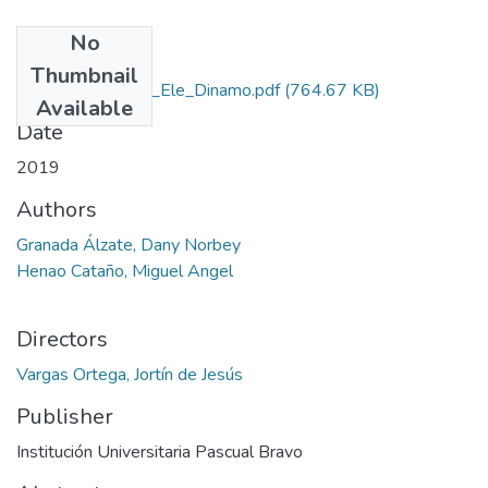
No
Files
Thumbnail
Rep_IUPB_Tec_Ele_Dinamo.pdf
(764.67 KB)
Available
Date
2019
Authors
Granada Álzate, Dany Norbey
Henao Cataño, Miguel Angel
Directors
Vargas Ortega, Jortín de Jesús
Publisher
Institución Universitaria Pascual Bravo