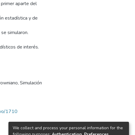
 primer aparte del
n estadística y de
 se simularon.
dísticos de interés.
rowniano
,
Simulación
ravo/1710
We collect and process your personal information for the
following purposes:
Authentication, Preferences,