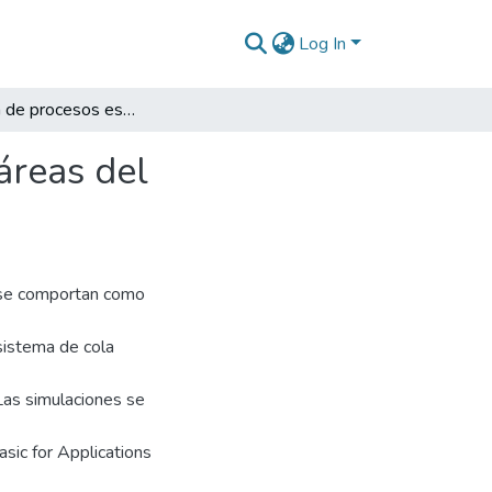
Log In
Simulación de procesos estocásticos en diferentes áreas del conocimiento
áreas del
 se comportan como
sistema de cola
Las simulaciones se
sic for Applications