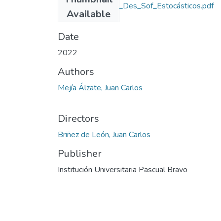
Rep_IUPB_Tec_Des_Sof_Estocásticos.pdf
Available
(527.75 KB)
Date
2022
Authors
Mejía Álzate, Juan Carlos
Directors
Briñez de León, Juan Carlos
Publisher
Institución Universitaria Pascual Bravo