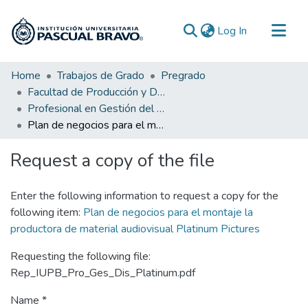
(current)
Log In
Communities & Collections
Home
Trabajos de Grado
Pregrado
Facultad de Producción y Diseño
All of DSpace
Profesional en Gestión del Diseño
Statistics
Plan de negocios para el montaje la productora de material audiovisual Platinum Pictures
Request a copy of the file
Enter the following information to request a copy for the
following item:
Plan de negocios para el montaje la
productora de material audiovisual Platinum Pictures
Requesting the following file:
Rep_IUPB_Pro_Ges_Dis_Platinum.pdf
Name *