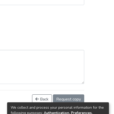
Back
Request copy
We collect and process your personal information for the
following purposes:
Authentication, Preferences,