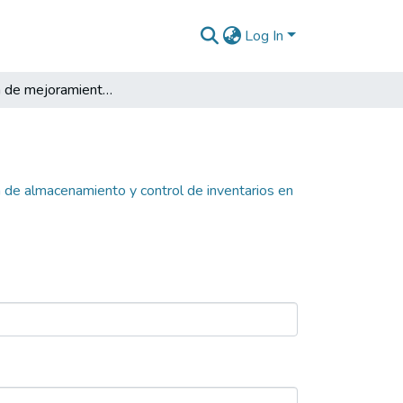
Log In
Propuesta de mejoramiento del sistema de almacenamiento y control de inventarios en almacenes aeronáuticos de empresas pequeñas de aviación civil en el Aeropuerto Olaya Herrera
de almacenamiento y control de inventarios en