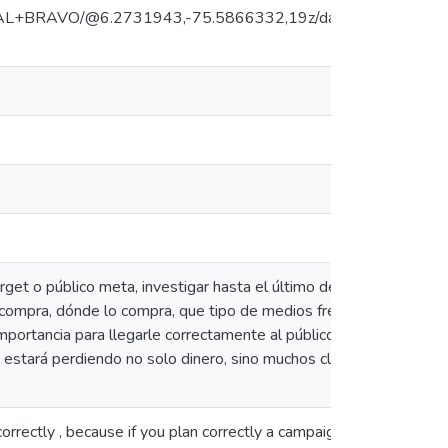
CUAL+BRAVO/@6.2731943,-75.5866332,19z/data=!4m5!3m4
t o público meta, investigar hasta el último detal le de ese nic
é compra, dónde lo compra, que tipo de medios frecuenta Ninguna 
importancia para llegarle correctamente al público meta, ya que 
e estará perdiendo no solo dinero, sino muchos clientes potencia
correctly , because if you plan correctly a campaign , but not rele