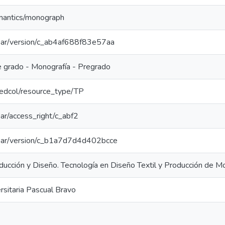
emantics/monograph
/coar/version/c_ab4af688f83e57aa
e grado - Monografía - Pregrado
/redcol/resource_type/TP
coar/access_right/c_abf2
/coar/version/c_b1a7d7d4d402bcce
ducción y Diseño. Tecnología en Diseño Textil y Producción de 
ersitaria Pascual Bravo