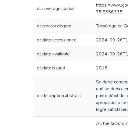
https://www.
dc.coverage.spatial
75.5866335
dc.creator.degree
Tecnólogo en Ge
dc.date.accessioned
2024-09-26T1
dc.date.available
2024-09-26T1
dc.date.issued
2013
Se debe comenzar
qué se dedica e
dc.description.abstract
punto débil del 
apropiado, o se
logre satisfacerl
All the factors 