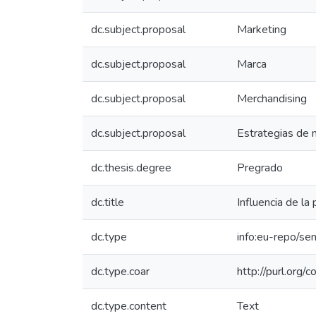
dc.subject.proposal
Marketing
dc.subject.proposal
Marca
dc.subject.proposal
Merchandising
dc.subject.proposal
Estrategias de
dc.thesis.degree
Pregrado
dc.title
Influencia de la
dc.type
info:eu-repo/se
dc.type.coar
http://purl.org/
dc.type.content
Text