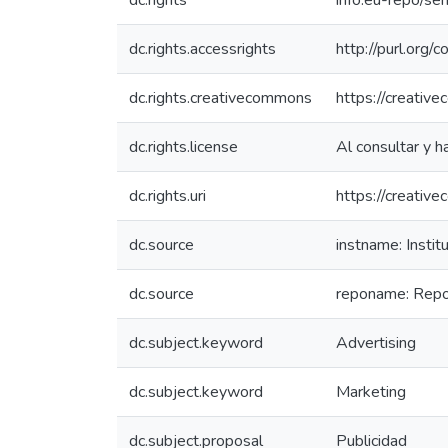
dc.rights
info:eu-repo/se
dc.rights.accessrights
http://purl.org/
dc.rights.creativecommons
https://creativ
dc.rights.license
Al consultar y h
dc.rights.uri
https://creativ
dc.source
instname: Instit
dc.source
reponame: Reposi
dc.subject.keyword
Advertising
dc.subject.keyword
Marketing
dc.subject.proposal
Publicidad