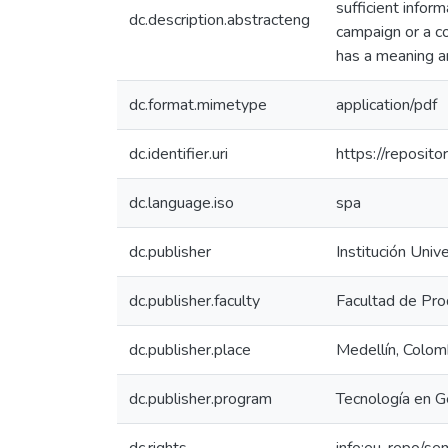
sufficient infor
dc.description.abstracteng
campaign or a co
has a meaning a
dc.format.mimetype
application/pdf
dc.identifier.uri
https://reposit
dc.language.iso
spa
dc.publisher
Institución Univ
dc.publisher.faculty
Facultad de Pro
dc.publisher.place
Medellín, Colom
dc.publisher.program
Tecnología en G