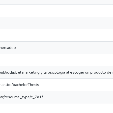
 mercadeo
 publicidad, el marketing y la psicología al escoger un producto d
mantics/bachelorThesis
coar/resource_type/c_7a1f