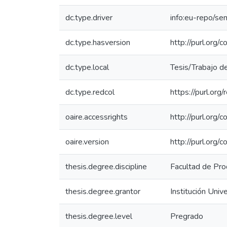
dc.type.driver
info:eu-repo/s
dc.type.hasversion
http://purl.org
dc.type.local
Tesis/Trabajo d
dc.type.redcol
https://purl.org
oaire.accessrights
http://purl.org/
oaire.version
http://purl.org
thesis.degree.discipline
Facultad de Pro
thesis.degree.grantor
Institución Univ
thesis.degree.level
Pregrado