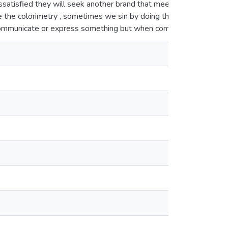
issatisfied they will seek another brand that meets your expectati
 the colorimetry , sometimes we sin by doing things like itself , w
, communicate or express something but when combined with one or