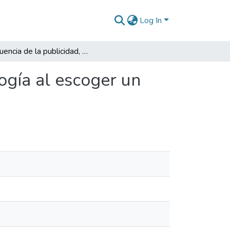
Log In
Influencia de la publicidad, el marketing y la psicología al escoger un producto de moda
logía al escoger un