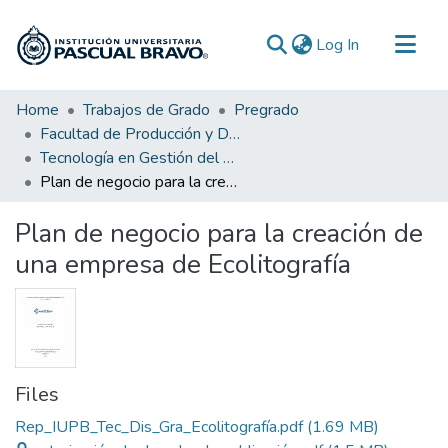
(current)
Log In
Communities & Collections
Home
Trabajos de Grado
Pregrado
Facultad de Producción y Diseño
All of DSpace
Tecnología en Gestión del Diseño Gráfico
Statistics
Plan de negocio para la creación de una empresa de Ecolitografía
Plan de negocio para la creación de
una empresa de Ecolitografía
Files
Rep_IUPB_Tec_Dis_Gra_Ecolitografía.pdf
(1.69 MB)