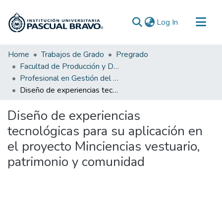
(current)
Log In
Communities & Collections
Home
Trabajos de Grado
Pregrado
Facultad de Producción y Diseño
All of DSpace
Profesional en Gestión del Diseño
Statistics
Diseño de experiencias tecnológicas para su aplicación en el proyecto Minciencias vestuario, patrimonio y comunidad
Diseño de experiencias
tecnológicas para su aplicación en
el proyecto Minciencias vestuario,
patrimonio y comunidad