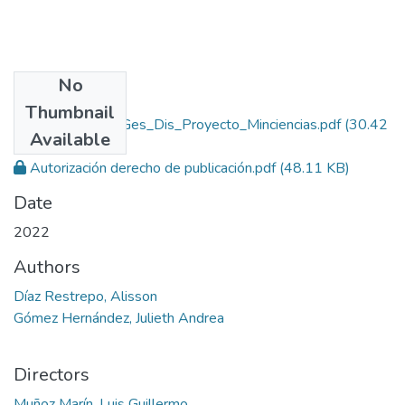
No
Files
Thumbnail
Rep_IUPB_ Pro_Ges_Dis_Proyecto_Minciencias.pdf
(30.42
Available
MB)
Autorización derecho de publicación.pdf
(48.11 KB)
Date
2022
Authors
Díaz Restrepo, Alisson
Gómez Hernández, Julieth Andrea
Directors
Muñoz Marín, Luis Guillermo