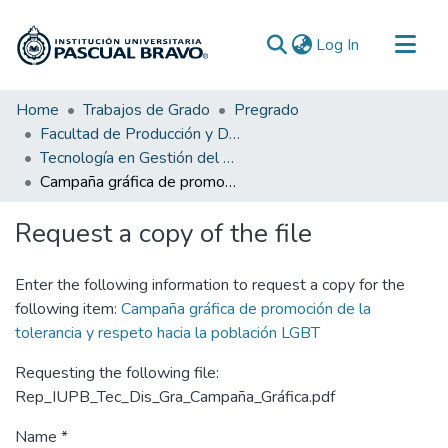
(current)
Log In
Communities & Collections
Home
Trabajos de Grado
Pregrado
Facultad de Producción y Diseño
All of DSpace
Tecnología en Gestión del Diseño Gráfico
Statistics
Campaña gráfica de promoción de la tolerancia y respeto hacia la población LGBT
Request a copy of the file
Enter the following information to request a copy for the
following item:
Campaña gráfica de promoción de la
tolerancia y respeto hacia la población LGBT
Requesting the following file:
Rep_IUPB_Tec_Dis_Gra_Campaña_Gráfica.pdf
Name *