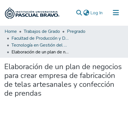
(current)
Log In
Communities & Collections
Home
Trabajos de Grado
Pregrado
Facultad de Producción y Diseño
All of DSpace
Tecnología en Gestión del Diseño Textil y de Moda
Statistics
Elaboración de un plan de negocios para crear empresa de fabricación de telas artesanales y confección de prendas
Elaboración de un plan de negocios
para crear empresa de fabricación
de telas artesanales y confección
de prendas