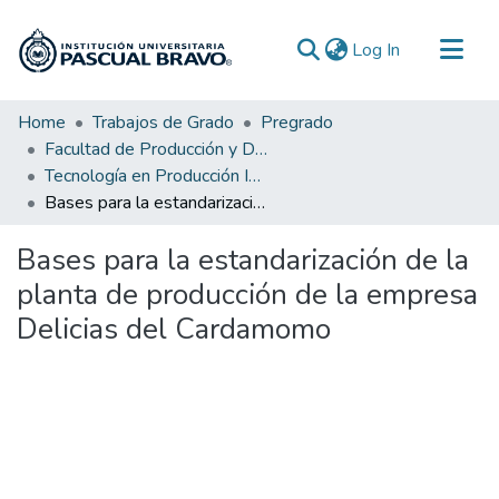
(current)
Log In
Communities & Collections
Home
Trabajos de Grado
Pregrado
Facultad de Producción y Diseño
All of DSpace
Tecnología en Producción Industrial
Statistics
Bases para la estandarización de la planta de producción de la empresa Delicias del Cardamomo
Bases para la estandarización de la
planta de producción de la empresa
Delicias del Cardamomo