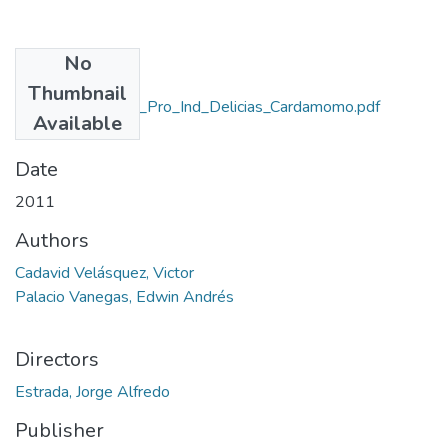
No
Files
Thumbnail
Rep_IUPB_Tec_Pro_Ind_Delicias_Cardamomo.pdf
Available
(715.99 KB)
Date
2011
Authors
Cadavid Velásquez, Victor
Palacio Vanegas, Edwin Andrés
Directors
Estrada, Jorge Alfredo
Publisher