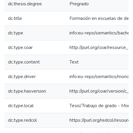
dc.thesis.degree
Pregrado
dc.title
Formación en escuelas de dest
dc.type
info:eu-repo/semantics/bachel
dc.type.coar
http://purl.org/coar/resource_t
dc.type.content
Text
dc.type.driver
info:eu-repo/semantics/monog
dc.type.hasversion
http://purl.org/coar/version/
dc.type.local
Tesis/Trabajo de grado - Mono
dc.type.redcol
https://purl.org/redcol/resour