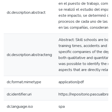
en el puesto de trabajo, como l
se realizó el estudio del impa
dc.description.abstract
este impacto, se determinó que 
procesos de cada uno de las es
en las compañías, considerando
Abstract: Skill schools are bor
training times, accidents and o
specific companies of the depa
dc.description.abstracteng
both qualitative and quantitati
was possible to identify the r
aspects that are directly relate
dc.format.mimetype
application/pdf
dc.identifier.uri
https://repositorio.pascualbr
dc.language.iso
spa