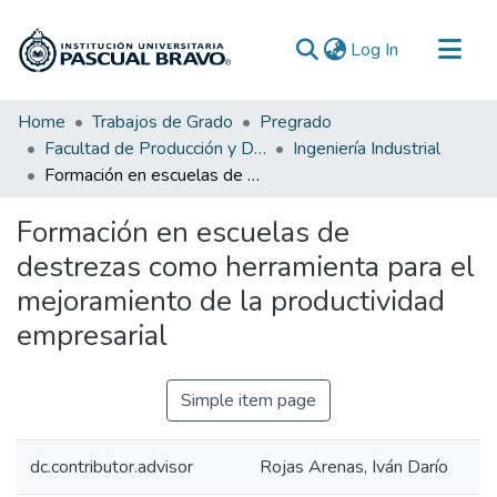
(current)
Log In
Communities & Collections
Home
Trabajos de Grado
Pregrado
Facultad de Producción y Diseño
Ingeniería Industrial
All of DSpace
Formación en escuelas de destrezas como herramienta para el mejoramiento de la productividad empresarial
Statistics
Formación en escuelas de
destrezas como herramienta para el
mejoramiento de la productividad
empresarial
Simple item page
dc.contributor.advisor
Rojas Arenas, Iván Darío