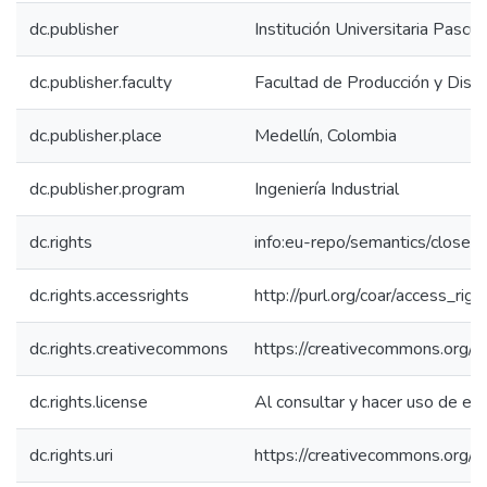
dc.publisher
Institución Universitaria Pascu
dc.publisher.faculty
Facultad de Producción y Dise
dc.publisher.place
Medellín, Colombia
dc.publisher.program
Ingeniería Industrial
dc.rights
info:eu-repo/semantics/close
dc.rights.accessrights
http://purl.org/coar/access_rig
dc.rights.creativecommons
https://creativecommons.org/li
dc.rights.license
Al consultar y hacer uso de es
dc.rights.uri
https://creativecommons.org/l