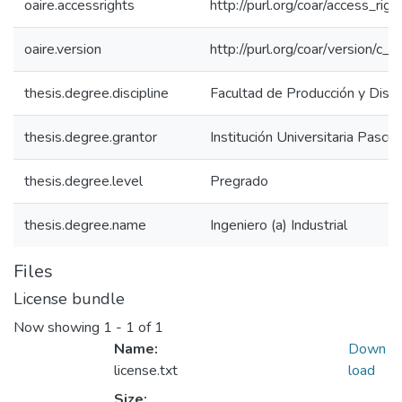
oaire.accessrights
http://purl.org/coar/access_rig
oaire.version
http://purl.org/coar/version/
thesis.degree.discipline
Facultad de Producción y Dise
thesis.degree.grantor
Institución Universitaria Pascu
thesis.degree.level
Pregrado
thesis.degree.name
Ingeniero (a) Industrial
Files
License bundle
Now showing
1 - 1 of 1
Name:
Down
license.txt
load
Size: