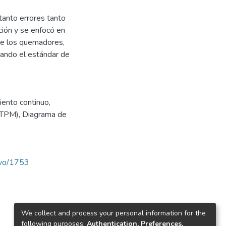
tanto errores tanto
ión y se enfocó en
 de los quemadores,
tando el estándar de
ento continuo
,
(TPM)
,
Diagrama de
ravo/1753
We collect and process your personal information for the
following purposes:
Authentication, Preferences,