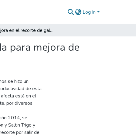
Log In
Mejora en el recorte de galleta quemada y encocada para mejora de producción en la empresa Noel S.A.S.
da para mejora de
nos se hizo un
roductividad de esta
afecta está en el
te, por diversos
 año 2014, se
n y Saltin Trigo y
recorte por salir de